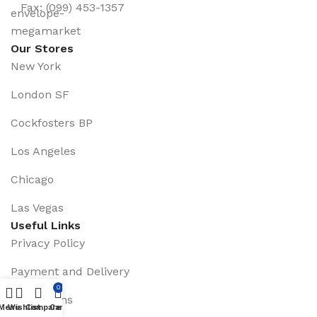
Fax: (099) 453-1357
Our Stores
New York
London SF
Cockfosters BP
Los Angeles
Chicago
Las Vegas
Useful Links
Privacy Policy
Payment and Delivery
0
Promotions
Menu
Wishlist
Compare
Cart