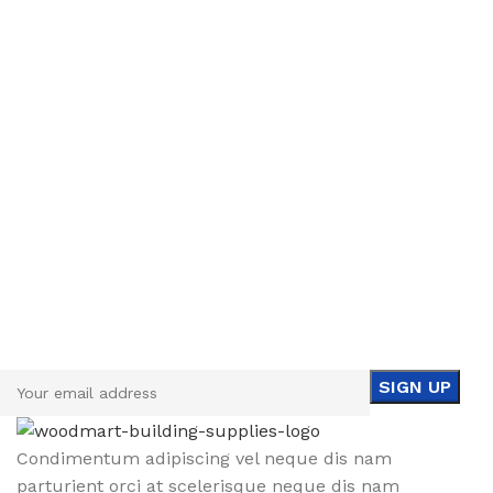
Sign up To Us Newsletter
Be the First to Know. Sign up to newsletter today
Condimentum adipiscing vel neque dis nam
parturient orci at scelerisque neque dis nam