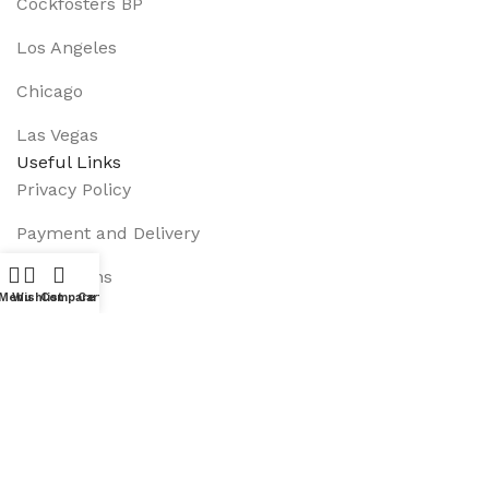
Cockfosters BP
Los Angeles
Chicago
Las Vegas
Useful Links
Privacy Policy
Payment and Delivery
Promotions
Menu
Wishlist
Compare
Cart
Services
About Us
Track Order
Footer Menu
Instagram profile