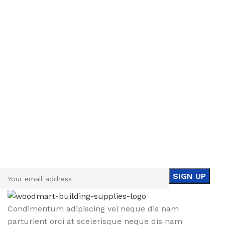
Sign up To Us Newsletter
Be the First to Know. Sign up to newsletter today
Condimentum adipiscing vel neque dis nam
parturient orci at scelerisque neque dis nam