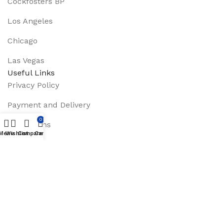
Cockfosters BP
Los Angeles
Chicago
Las Vegas
Useful Links
Privacy Policy
Payment and Delivery
0
Promotions
Menu
Wishlist
Compare
Cart
Services
About Us
Track Order
Footer Menu
Instagram profile