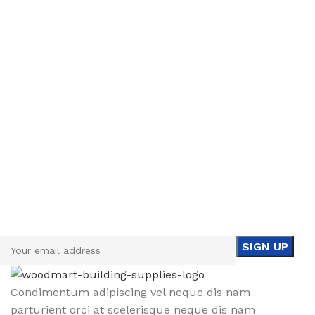
Sign up To Us Newsletter
Be the First to Know. Sign up to newsletter today
Condimentum adipiscing vel neque dis nam
parturient orci at scelerisque neque dis nam