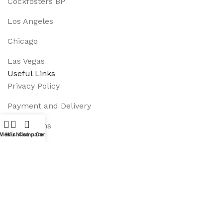
Cockfosters BP
Los Angeles
Chicago
Las Vegas
Useful Links
Privacy Policy
Payment and Delivery
Promotions
Menu
Wishlist
Compare
Cart
Services
About Us
Track Order
Footer Menu
Instagram profile