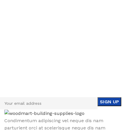
Sign up To Us Newsletter
Be the First to Know. Sign up to newsletter today
Condimentum adipiscing vel neque dis nam
parturient orci at scelerisque neque dis nam