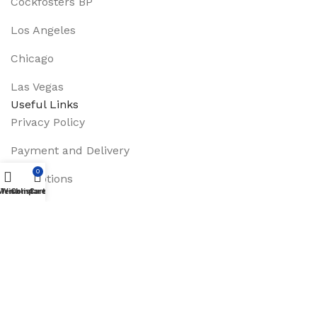
Cockfosters BP
Los Angeles
Chicago
Las Vegas
Useful Links
Privacy Policy
Payment and Delivery
0
Promotions
Menu
Wishlist
Compare
Cart
Services
About Us
Track Order
Footer Menu
Instagram profile