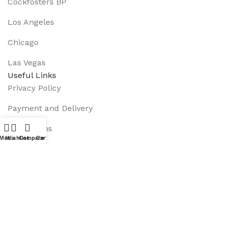
Cockfosters BP
Los Angeles
Chicago
Las Vegas
Useful Links
Privacy Policy
Payment and Delivery
Promotions
Menu
Wishlist
Compare
Cart
Services
About Us
Track Order
Footer Menu
Instagram profile