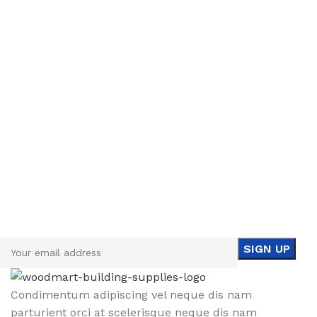
Sign up To Us Newsletter
Be the First to Know. Sign up to newsletter today
Condimentum adipiscing vel neque dis nam
parturient orci at scelerisque neque dis nam