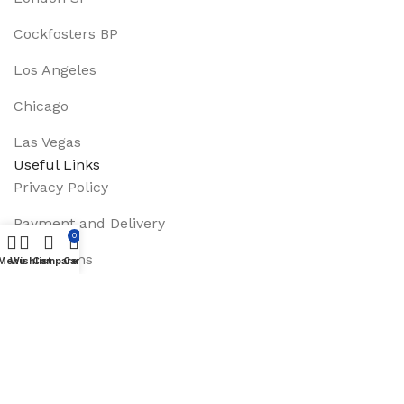
Cockfosters BP
Los Angeles
Chicago
Las Vegas
Useful Links
Privacy Policy
Payment and Delivery
0
Promotions
Menu
Wishlist
Compare
Cart
Services
About Us
Track Order
Footer Menu