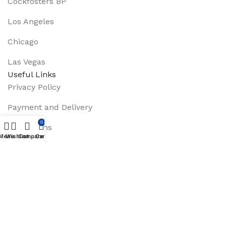
Cockfosters BP
Los Angeles
Chicago
Las Vegas
Useful Links
Privacy Policy
Payment and Delivery
0
Promotions
Menu
Wishlist
Compare
Cart
Services
About Us
Track Order
Footer Menu
Instagram profile