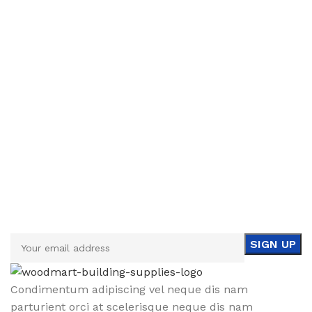
Sign up To Us Newsletter
Be the First to Know. Sign up to newsletter today
Condimentum adipiscing vel neque dis nam
parturient orci at scelerisque neque dis nam