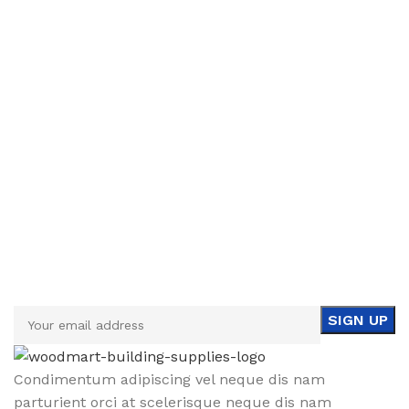
Sign up To Us Newsletter
Be the First to Know. Sign up to newsletter today
Condimentum adipiscing vel neque dis nam
parturient orci at scelerisque neque dis nam