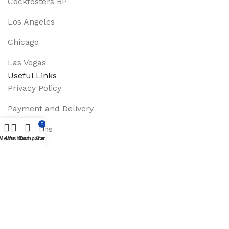
Cockfosters BP
Los Angeles
Chicago
Las Vegas
Useful Links
Privacy Policy
Payment and Delivery
0
Promotions
Menu
Wishlist
Compare
Cart
Services
About Us
Track Order
Footer Menu
Instagram profile