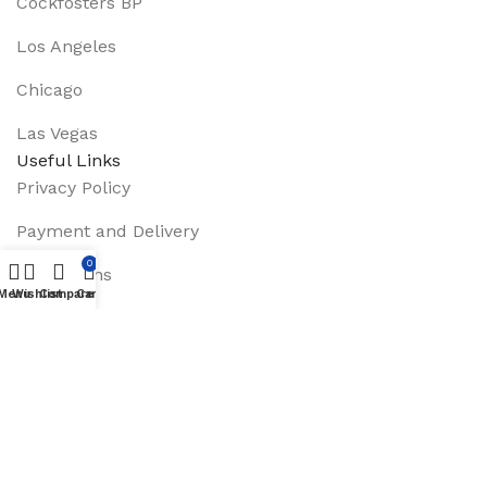
Cockfosters BP
Los Angeles
Chicago
Las Vegas
Useful Links
Privacy Policy
Payment and Delivery
0
Promotions
Menu
Wishlist
Compare
Cart
Services
About Us
Track Order
Footer Menu
Instagram profile