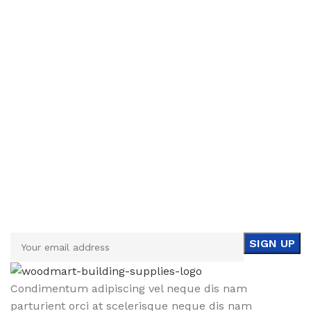
Sign up To Us Newsletter
Be the First to Know. Sign up to newsletter today
Condimentum adipiscing vel neque dis nam
parturient orci at scelerisque neque dis nam