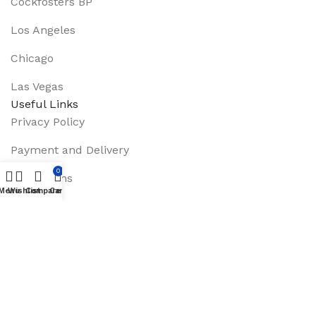
Cockfosters BP
Los Angeles
Chicago
Las Vegas
Useful Links
Privacy Policy
Payment and Delivery
0
Promotions
Menu
Wishlist
Compare
Cart
Services
About Us
Track Order
Footer Menu
Instagram profile