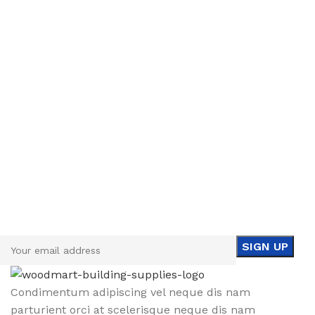
Sign up To Us Newsletter
Be the First to Know. Sign up to newsletter today
Condimentum adipiscing vel neque dis nam
parturient orci at scelerisque neque dis nam