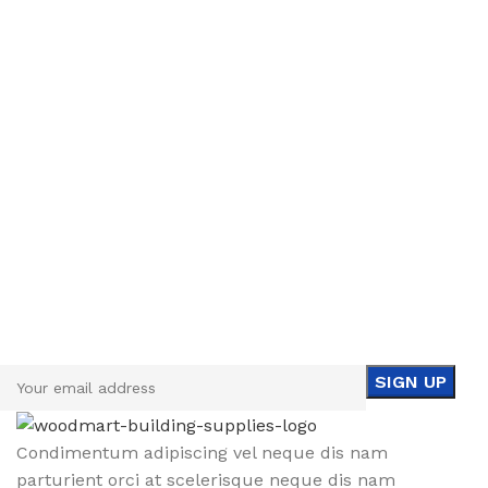
Sign up To Us Newsletter
Be the First to Know. Sign up to newsletter today
Condimentum adipiscing vel neque dis nam
parturient orci at scelerisque neque dis nam