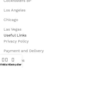
Cockfosters BP
Los Angeles
Chicago
Las Vegas
Useful Links
Privacy Policy
Payment and Delivery
Promotions
Menu
Wishlist
Compare
Cart
Services
About Us
Track Order
Footer Menu
Instagram profile