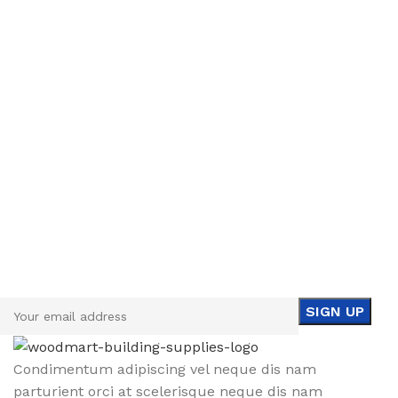
Sign up To Us Newsletter
Be the First to Know. Sign up to newsletter today
Condimentum adipiscing vel neque dis nam
parturient orci at scelerisque neque dis nam