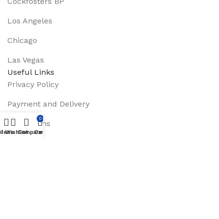
Cockfosters BP
Los Angeles
Chicago
Las Vegas
Useful Links
Privacy Policy
Payment and Delivery
0
Promotions
Menu
Wishlist
Compare
Cart
Services
About Us
Track Order
Footer Menu
Instagram profile