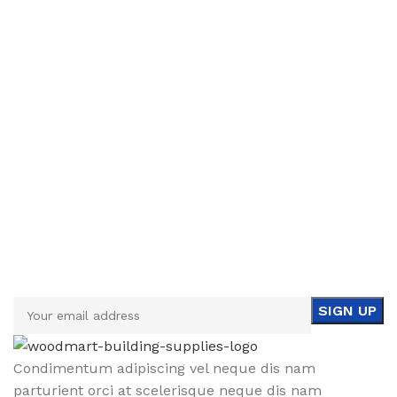
Sign up To Us Newsletter
Be the First to Know. Sign up to newsletter today
Condimentum adipiscing vel neque dis nam
parturient orci at scelerisque neque dis nam