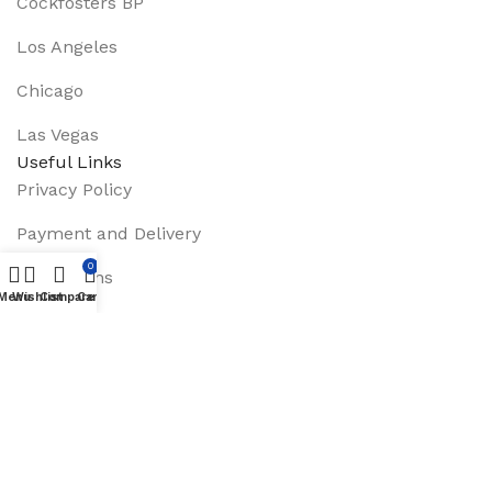
Cockfosters BP
Los Angeles
Chicago
Las Vegas
Useful Links
Privacy Policy
Payment and Delivery
0
Promotions
Menu
Wishlist
Compare
Cart
Services
About Us
Track Order
Footer Menu
Instagram profile