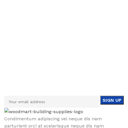
Sign up To Us Newsletter
Be the First to Know. Sign up to newsletter today
Condimentum adipiscing vel neque dis nam
parturient orci at scelerisque neque dis nam