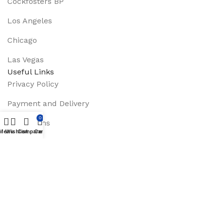
Cockfosters BP
Los Angeles
Chicago
Las Vegas
Useful Links
Privacy Policy
Payment and Delivery
0
Promotions
Menu
Wishlist
Compare
Cart
Services
About Us
Track Order
Footer Menu
Instagram profile