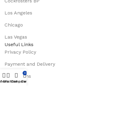
Cockfosters BP
Los Angeles
Chicago
Las Vegas
Useful Links
Privacy Policy
Payment and Delivery
0
Promotions
Menu
Wishlist
Compare
Cart
Services
About Us
Track Order
Footer Menu
Instagram profile