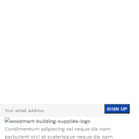
Sign up To Us Newsletter
Be the First to Know. Sign up to newsletter today
Condimentum adipiscing vel neque dis nam
parturient orci at scelerisque neque dis nam