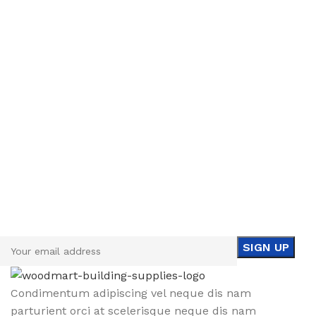
Sign up To Us Newsletter
Be the First to Know. Sign up to newsletter today
Condimentum adipiscing vel neque dis nam
parturient orci at scelerisque neque dis nam