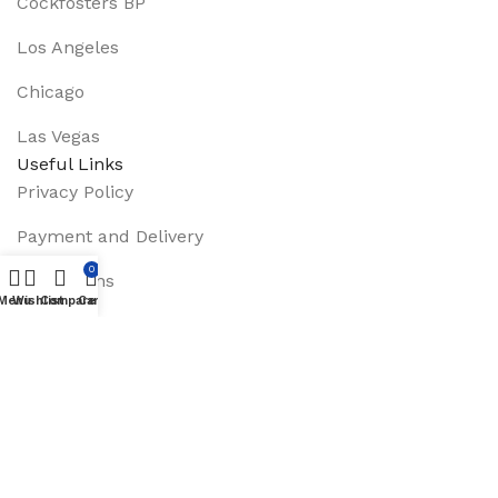
Cockfosters BP
Los Angeles
Chicago
Las Vegas
Useful Links
Privacy Policy
Payment and Delivery
0
Promotions
Menu
Wishlist
Compare
Cart
Services
About Us
Track Order
Footer Menu
Instagram profile