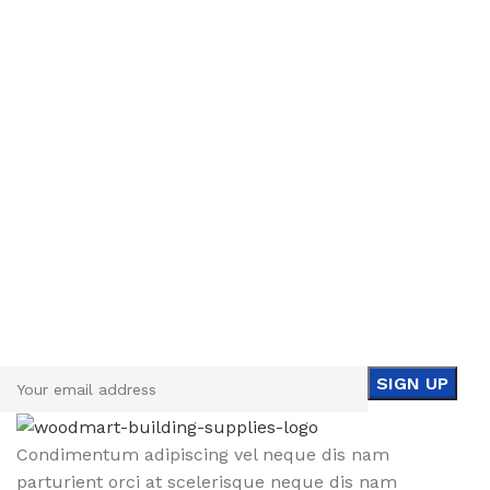
Sign up To Us Newsletter
Be the First to Know. Sign up to newsletter today
Condimentum adipiscing vel neque dis nam
parturient orci at scelerisque neque dis nam