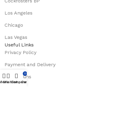
Cockfosters BP
Los Angeles
Chicago
Las Vegas
Useful Links
Privacy Policy
Payment and Delivery
0
Promotions
Menu
Wishlist
Compare
Cart
Services
About Us
Track Order
Footer Menu
Instagram profile