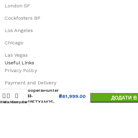
London SF
Cockfosters BP
Los Angeles
Chicago
Las Vegas
Useful Links
Privacy Policy
Payment and Delivery
Кондиціонер
Cooper&Hunter
Promotions
CH-
₴
61,999.00
ДОДАТИ В
S18FTXAM2S-
Menu
Wishlist
Compare
Cart
Services
BUY 
GD
About Us
Track Order