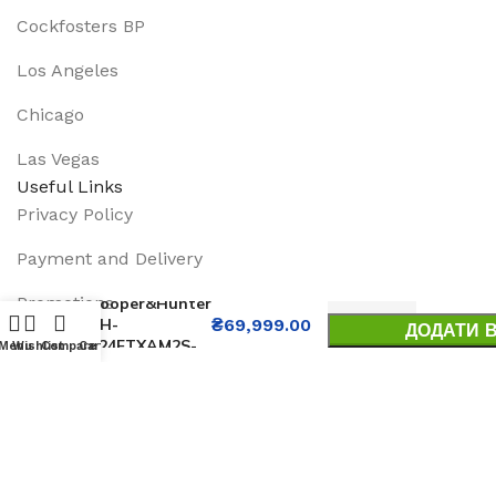
Cockfosters BP
Los Angeles
Chicago
Las Vegas
Useful Links
Privacy Policy
Payment and Delivery
Кондиціонер
Promotions
Cooper&Hunter
CH-
₴
69,999.00
ДОДАТИ 
S24FTXAM2S-
Services
Menu
Wishlist
Compare
Cart
BUY 
WP
About Us
Track Order
Footer Menu
Instagram profile