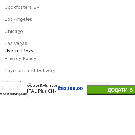
Cockfosters BP
Los Angeles
Chicago
Las Vegas
Useful Links
Privacy Policy
Payment and Delivery
Кондиціонер
Promotions
Cooper&Hunter
₴
53,199.00
ДОДАТИ В
VITAL Plus CH-
Services
Menu
Wishlist
Compare
Cart
S24FTXF6
BUY N
About Us
Track Order
Footer Menu
Instagram profile