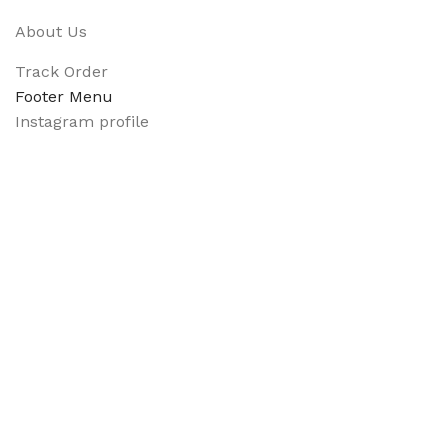
About Us
Track Order
Footer Menu
Instagram profile
New Collection
Shop
Contact Us
Latest News
Purchase Theme
Available On:
Social Links: