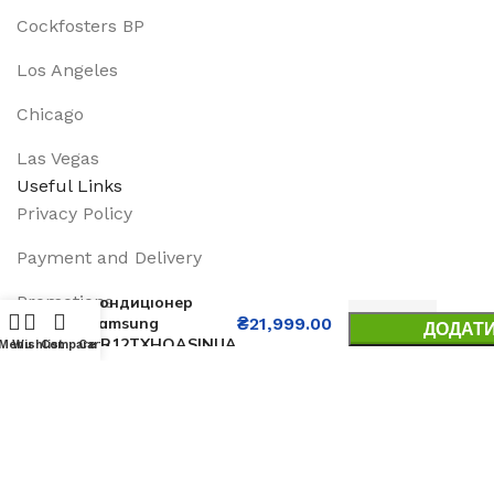
Cockfosters BP
Los Angeles
Chicago
Las Vegas
Useful Links
Privacy Policy
Payment and Delivery
Promotions
Кондиціонер
Samsung
₴
21,999.00
ДОДАТИ
AR12TXHQASINUA
Services
Menu
Wishlist
Compare
Cart
BU
About Us
Track Order
Footer Menu
Instagram profile