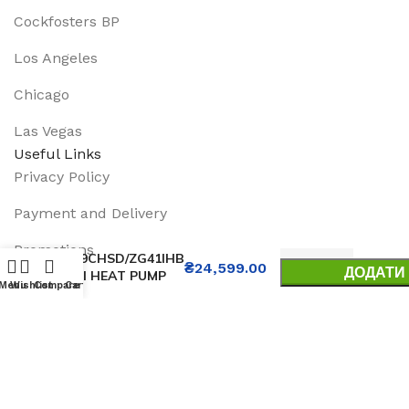
Cockfosters BP
Los Angeles
Chicago
Las Vegas
Useful Links
Privacy Policy
Payment and Delivery
Кондиціонер
TCL TAC-
Promotions
09CHSD/ZG41IHB
₴
24,599.00
ДОДАТИ
AI HEAT PUMP
Services
Menu
Wishlist
Compare
Cart
INVERTER R32
BUY
WI-FI
About Us
Track Order
Footer Menu
Instagram profile