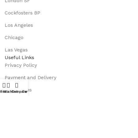
London SF
Cockfosters BP
Los Angeles
Chicago
Las Vegas
Useful Links
Privacy Policy
Payment and Delivery
Promotions
Menu
Wishlist
Compare
Cart
Services
About Us
Track Order
Footer Menu