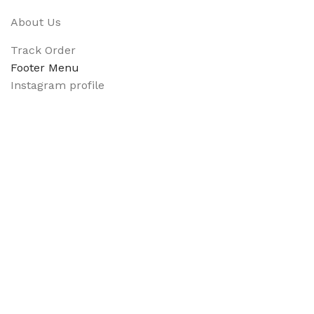
About Us
Track Order
Footer Menu
Instagram profile
New Collection
Shop
Contact Us
Latest News
Purchase Theme
Available On:
Social Links: