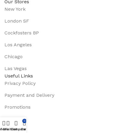
Our Stores
New York
London SF
Cockfosters BP
Los Angeles
Chicago
Las Vegas
Useful Links
Privacy Policy
Payment and Delivery
Promotions
Services
0
Menu
Wishlist
Compare
Cart
About Us