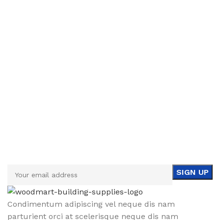
Sign up To Us Newsletter
Be the First to Know. Sign up to newsletter today
Condimentum adipiscing vel neque dis nam
parturient orci at scelerisque neque dis nam