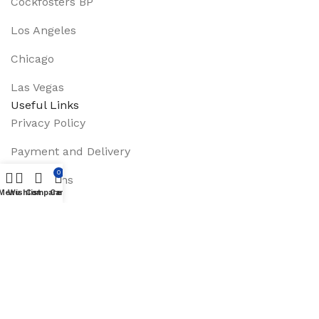
Cockfosters BP
Los Angeles
Chicago
Las Vegas
Useful Links
Privacy Policy
Payment and Delivery
0
Promotions
Menu
Wishlist
Compare
Cart
Services
About Us
Track Order
Footer Menu
Instagram profile