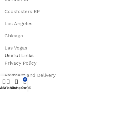
Cockfosters BP
Los Angeles
Chicago
Las Vegas
Useful Links
Privacy Policy
Payment and Delivery
0
Promotions
Menu
Wishlist
Compare
Cart
Services
About Us
Track Order
Footer Menu