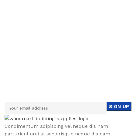
Sign up To Us Newsletter
Be the First to Know. Sign up to newsletter today
Condimentum adipiscing vel neque dis nam
parturient orci at scelerisque neque dis nam