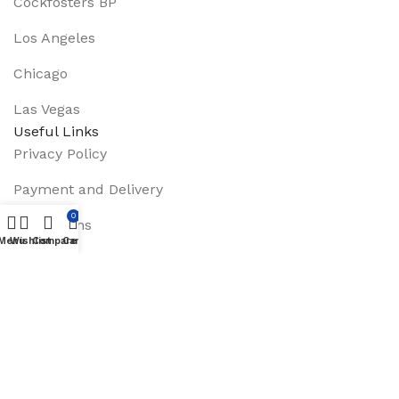
Cockfosters BP
Los Angeles
Chicago
Las Vegas
Useful Links
Privacy Policy
Payment and Delivery
0
Promotions
Menu
Wishlist
Compare
Cart
Services
About Us
Track Order
Footer Menu
Instagram profile