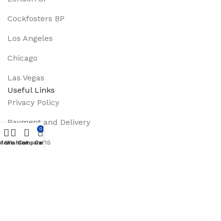
Cockfosters BP
Los Angeles
Chicago
Las Vegas
Useful Links
Privacy Policy
Payment and Delivery
0
Promotions
Menu
Wishlist
Compare
Cart
Services
About Us
Track Order
Footer Menu