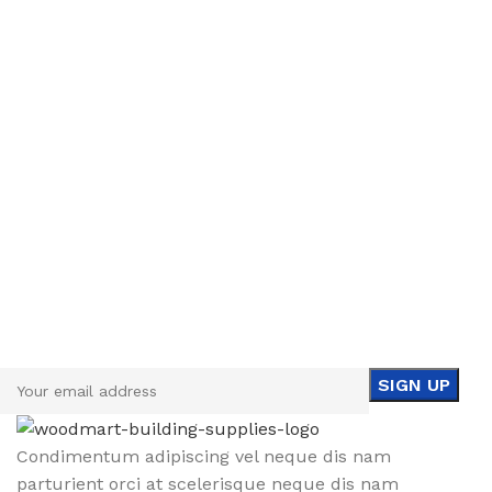
Sign up To Us Newsletter
Be the First to Know. Sign up to newsletter today
Condimentum adipiscing vel neque dis nam
parturient orci at scelerisque neque dis nam