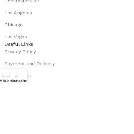
Cockfosters BP
Los Angeles
Chicago
Las Vegas
Useful Links
Privacy Policy
Payment and Delivery
Promotions
Menu
Wishlist
Compare
Cart
Services
About Us
Track Order
Footer Menu
Instagram profile