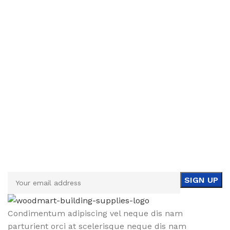
Sign up To Us Newsletter
Be the First to Know. Sign up to newsletter today
Condimentum adipiscing vel neque dis nam
parturient orci at scelerisque neque dis nam