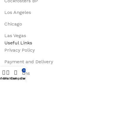
Cockfosters BP
Los Angeles
Chicago
Las Vegas
Useful Links
Privacy Policy
Payment and Delivery
0
Promotions
Menu
Wishlist
Compare
Cart
Services
About Us
Track Order
Footer Menu
Instagram profile