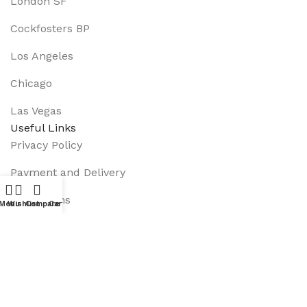
London SF
Cockfosters BP
Los Angeles
Chicago
Las Vegas
Useful Links
Privacy Policy
Payment and Delivery
Promotions
Menu
Wishlist
Compare
Cart
Services
About Us
Track Order
Footer Menu