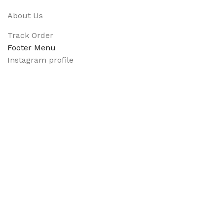
About Us
Track Order
Footer Menu
Instagram profile
New Collection
Shop
Contact Us
Latest News
Purchase Theme
Available On:
Social Links: