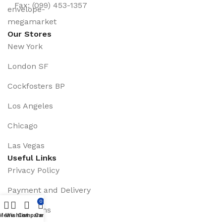
Fax: (099) 453-1357
Our Stores
New York
London SF
Cockfosters BP
Los Angeles
Chicago
Las Vegas
Useful Links
Privacy Policy
Payment and Delivery
0
Promotions
Menu
Wishlist
Compare
Cart