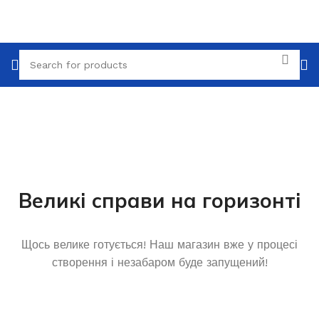
Великі справи на горизонті
TILE
WOOD
LAMINATE
INSTALLATION
MATERI
Щось велике готується! Наш магазин вже у процесі
створення і незабаром буде запущений!