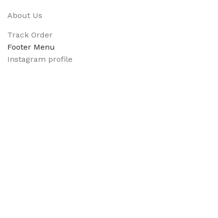
About Us
Track Order
Footer Menu
Instagram profile
New Collection
Shop
Contact Us
Latest News
Purchase Theme
Available On:
Social Links: