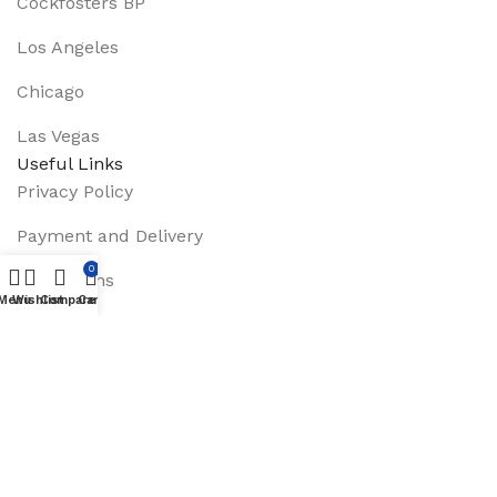
Cockfosters BP
Los Angeles
Chicago
Las Vegas
Useful Links
Privacy Policy
Payment and Delivery
0
Promotions
Menu
Wishlist
Compare
Cart
Services
About Us
Track Order
Footer Menu
Instagram profile