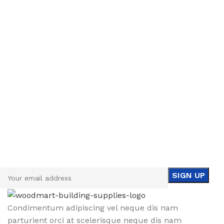
Sign up To Us Newsletter
Be the First to Know. Sign up to newsletter today
Condimentum adipiscing vel neque dis nam
parturient orci at scelerisque neque dis nam