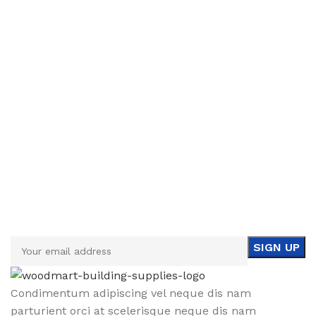
Sign up To Us Newsletter
Be the First to Know. Sign up to newsletter today
Condimentum adipiscing vel neque dis nam
parturient orci at scelerisque neque dis nam