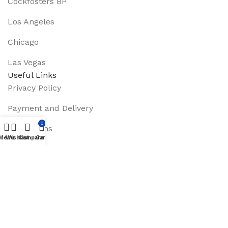
Cockfosters BP
Los Angeles
Chicago
Las Vegas
Useful Links
Privacy Policy
Payment and Delivery
0
Promotions
Menu
Wishlist
Compare
Cart
Services
About Us
Track Order
Footer Menu
Instagram profile