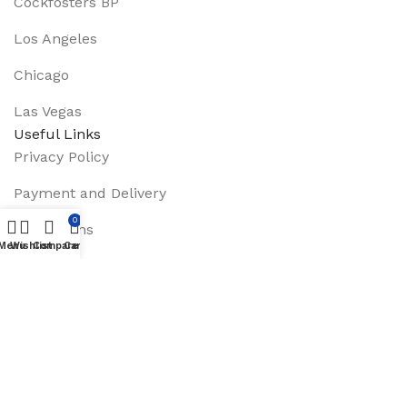
Cockfosters BP
Los Angeles
Chicago
Las Vegas
Useful Links
Privacy Policy
Payment and Delivery
0
Promotions
Menu
Wishlist
Compare
Cart
Services
About Us
Track Order
Footer Menu
Instagram profile