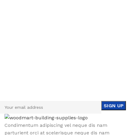
Sign up To Us Newsletter
Be the First to Know. Sign up to newsletter today
Condimentum adipiscing vel neque dis nam
parturient orci at scelerisque neque dis nam