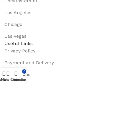
Cockfosters BP
Los Angeles
Chicago
Las Vegas
Useful Links
Privacy Policy
Payment and Delivery
0
Promotions
Menu
Wishlist
Compare
Cart
Services
About Us
Track Order
Footer Menu
Instagram profile