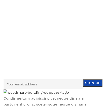
Sign up To Us Newsletter
Be the First to Know. Sign up to newsletter today
Condimentum adipiscing vel neque dis nam
parturient orci at scelerisque neque dis nam