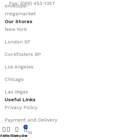
Fax: (099) 453-1357
Our Stores
New York
London SF
Cockfosters BP
Los Angeles
Chicago
Las Vegas
Useful Links
Privacy Policy
Payment and Delivery
0
Promotions
Menu
Wishlist
Compare
Cart