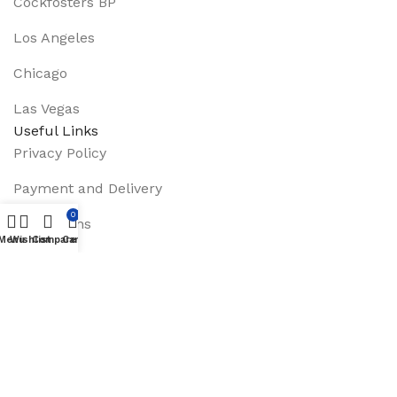
Cockfosters BP
Los Angeles
Chicago
Las Vegas
Useful Links
Privacy Policy
Payment and Delivery
0
Promotions
Menu
Wishlist
Compare
Cart
Services
About Us
Track Order
Footer Menu
Instagram profile