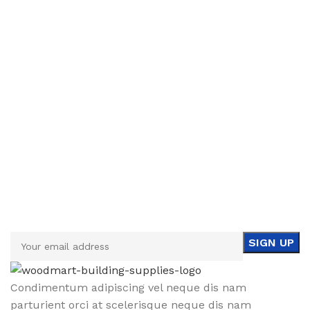
Sign up To Us Newsletter
Be the First to Know. Sign up to newsletter today
Condimentum adipiscing vel neque dis nam
parturient orci at scelerisque neque dis nam