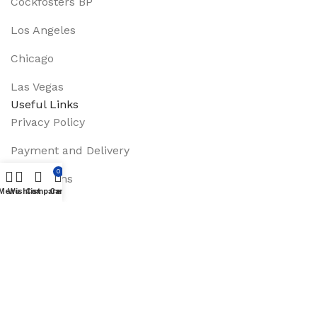
Cockfosters BP
Los Angeles
Chicago
Las Vegas
Useful Links
Privacy Policy
Payment and Delivery
0
Promotions
Menu
Wishlist
Compare
Cart
Services
About Us
Track Order
Footer Menu
Instagram profile