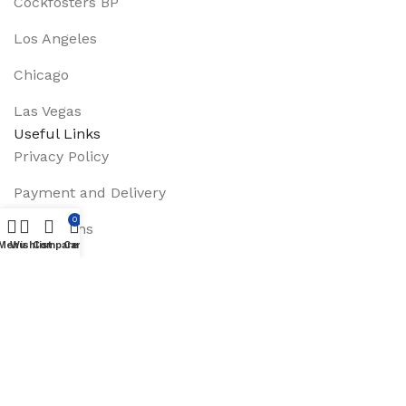
Cockfosters BP
Los Angeles
Chicago
Las Vegas
Useful Links
Privacy Policy
Payment and Delivery
0
Promotions
Menu
Wishlist
Compare
Cart
Services
About Us
Track Order
Footer Menu
Instagram profile