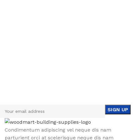
Sign up To Us Newsletter
Be the First to Know. Sign up to newsletter today
Condimentum adipiscing vel neque dis nam
parturient orci at scelerisque neque dis nam